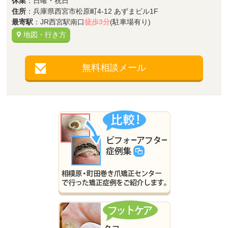
休業
：日曜・祝日
住所
：兵庫県西宮市松原町4-12 あずまビル1F
最寄駅
：JR西宮駅南口
徒歩3分
(駐車場有り)
地図・行き方
無料相談メール